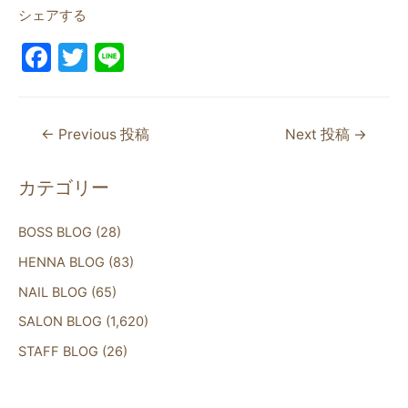
シェアする
F
T
Li
a
w
n
c
itt
e
←
Previous 投稿
Next 投稿
→
e
er
b
カテゴリー
o
o
BOSS BLOG
(28)
k
HENNA BLOG
(83)
NAIL BLOG
(65)
SALON BLOG
(1,620)
STAFF BLOG
(26)