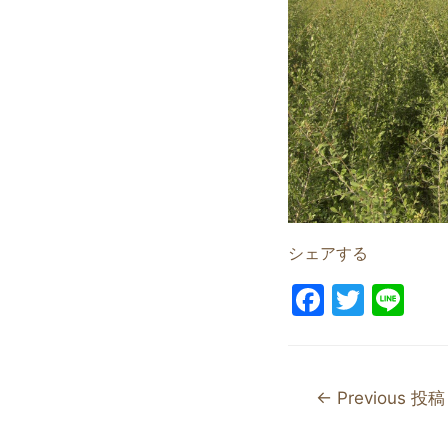
シェアする
F
T
Li
a
w
n
c
itt
e
e
er
←
Previous 投稿
b