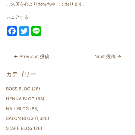
ご来店を心よりお待ち申しております。
シェアする
F
T
Li
a
w
n
c
itt
e
←
Previous 投稿
Next 投稿
→
e
er
b
カテゴリー
o
o
BOSS BLOG
(28)
k
HENNA BLOG
(83)
NAIL BLOG
(65)
SALON BLOG
(1,620)
STAFF BLOG
(26)