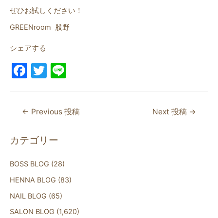
ぜひお試しください！
GREENroom 股野
シェアする
F
T
Li
a
w
n
c
itt
e
←
Previous 投稿
Next 投稿
→
e
er
b
カテゴリー
o
o
BOSS BLOG
(28)
k
HENNA BLOG
(83)
NAIL BLOG
(65)
SALON BLOG
(1,620)