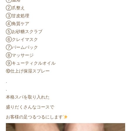
①温浴
②爪整え
③甘皮処理
④角質ケア
⑤お砂糖スクラブ
⑥クレイマスク
⑦バームパック
⑧マッサージ
⑨キューティクルオイル
⑩仕上げ保湿スプレー
.
.
本格スパを取り入れた
盛りだくさんなコースで
お客様の足つるつるにします