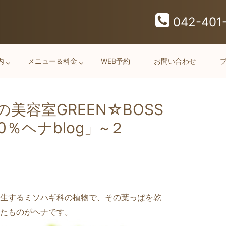
042-401
内
メニュー＆料金
WEB予約
お問い合わせ
美容室GREEN☆BOSS
0％ヘナblog」~２
生するミソハギ科の植物で、その葉っぱを乾
たものがヘナです。