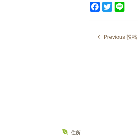
F
T
Li
a
w
n
c
itt
e
e
er
←
Previous 投稿
b
o
o
k
住所