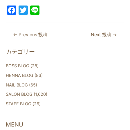
F
T
Li
a
w
n
c
itt
e
←
Previous 投稿
Next 投稿
→
e
er
b
カテゴリー
o
o
BOSS BLOG
(28)
k
HENNA BLOG
(83)
NAIL BLOG
(65)
SALON BLOG
(1,620)
STAFF BLOG
(26)
MENU