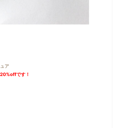
ュア
0%offです！