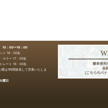
0：00〜19：00
ト 18：00迄
カラー 17：00
迄
レート 16：00
迄
土曜は1時間延長して営業いたしま
火曜日