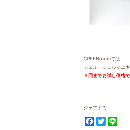
GREENroomでは
ジェル、ジェルマニキ
３回までお試し価格で2
シェアする
F
T
Li