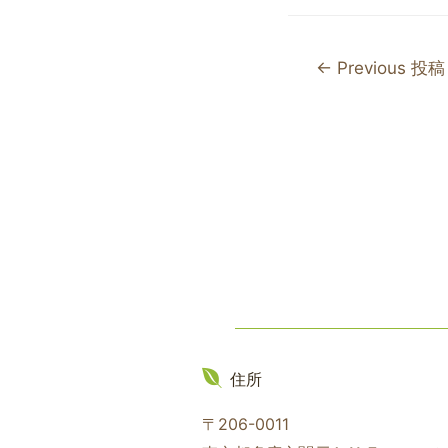
a
w
n
c
itt
e
e
er
←
Previous 投稿
b
o
o
k
住所
〒206-0011