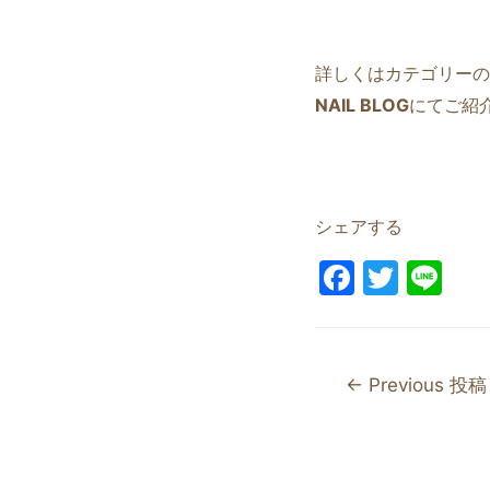
詳しくはカテゴリーの
NAIL BLOG
にてご紹
シェアする
F
T
Li
a
w
n
c
itt
e
e
er
←
Previous 投稿
b
o
o