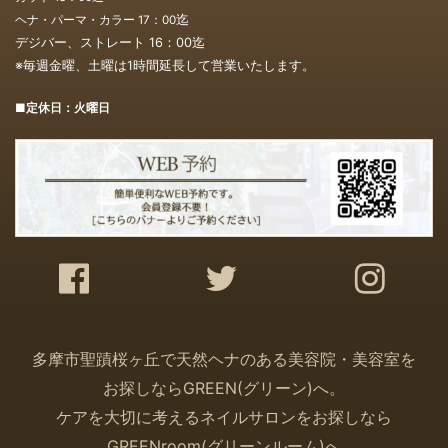
迄
ヘナ・パーマ・カラー 17：00
デジバー、ストレート 16：00
迄
※毎週金曜、土曜は1時間延長して営業いたします。
■定休日：火曜日
多摩市聖蹟桜ヶ丘で天然ヘナのある美容院・美容室を
お探しなら
GREEN(
グリーン
)
へ。
ケアを大切に考えるネイルサロンをお探しなら
GREENroom(
グリーンルーム
)
へ