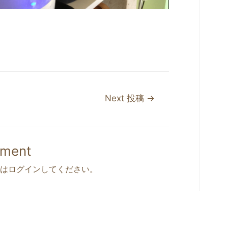
Next 投稿
→
mment
は
ログイン
してください。