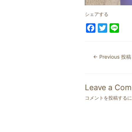
シェアする
F
T
Li
a
w
n
c
itt
e
e
er
←
Previous 投稿
b
o
o
Leave a Co
k
コメントを投稿するに