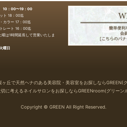
0：00〜19：00
ト 18：00迄
カラー 17：00
迄
レート 16：00
迄
土曜は1時間延長して営業いたしま
火曜日
桜ヶ丘で天然ヘナのある美容院・美容室をお探しなら
GREEN(
大切に考えるネイルサロンをお探しなら
GREENroom(
グリーン
Copyright © GREEN All Right Reserved.