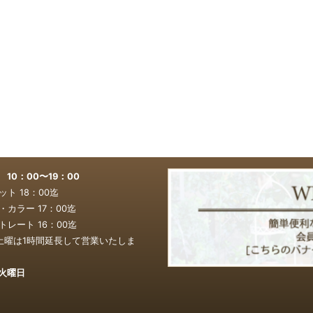
0：00〜19：00
ト 18：00迄
カラー 17：00
迄
レート 16：00
迄
土曜は1時間延長して営業いたしま
火曜日