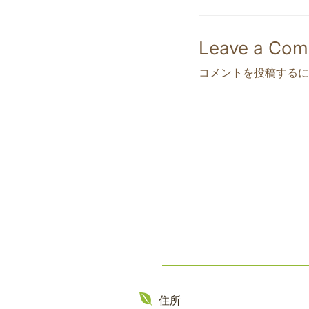
o
o
Leave a Co
k
コメントを投稿するに
住所