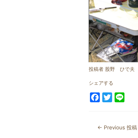
投稿者 股野 ひで夫
シェアする
F
T
Li
a
w
n
c
itt
e
e
er
←
Previous 投稿
b