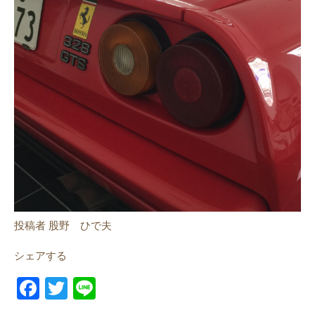
投稿者 股野 ひで夫
シェアする
F
T
Li
a
w
n