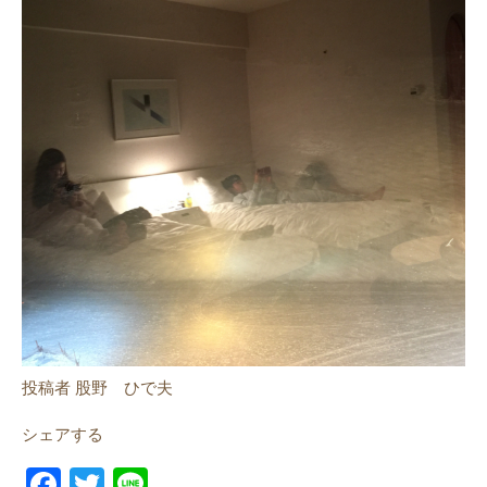
投稿者 股野 ひで夫
シェアする
F
T
Li