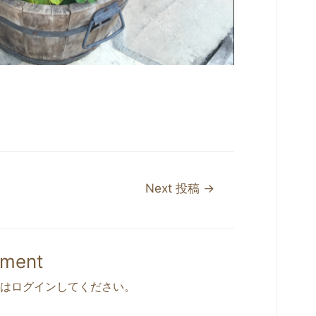
Next 投稿
→
mment
は
ログイン
してください。