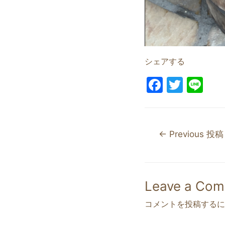
シェアする
F
T
Li
a
w
n
c
itt
e
e
er
←
Previous 投稿
b
o
o
Leave a Co
k
コメントを投稿するに