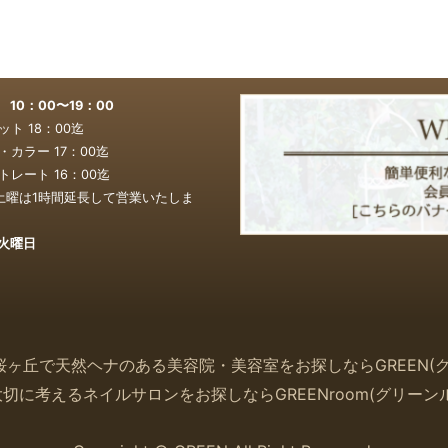
0：00〜19：00
ト 18：00迄
カラー 17：00
迄
レート 16：00
迄
土曜は1時間延長して営業いたしま
火曜日
桜ヶ丘で天然ヘナのある美容院・美容室をお探しなら
GREEN(
大切に考えるネイルサロンをお探しなら
GREENroom(
グリーン