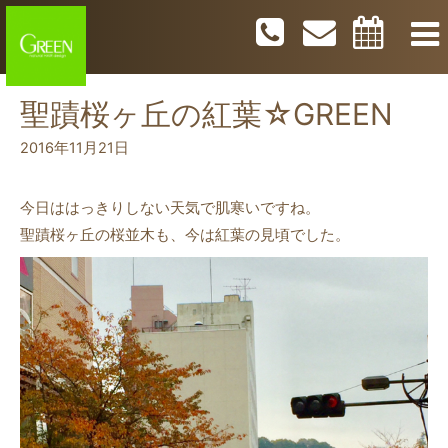
聖蹟桜ヶ丘の紅葉☆GREEN
2016年11月21日
今日ははっきりしない天気で肌寒いですね。
聖蹟桜ヶ丘の桜並木も、今は紅葉の見頃でした。