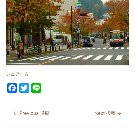
シェアする
F
T
Li
a
w
n
c
itt
e
←
Previous 投稿
Next 投稿
→
e
er
b