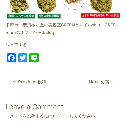
多摩市 聖蹟桜ヶ丘の美容室GREENとネイルサロンGREEN
roomのオフィシャルblog
シェアする
F
T
Li
a
w
n
c
itt
e
←
Previous 投稿
Next 投稿
→
e
er
b
o
Leave a Comment
o
コメントを投稿するには
ログイン
してください。
k