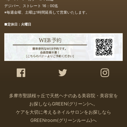
デジバー、ストレート 16：00
迄
※毎週金曜、土曜は1時間延長して営業いたします。
■定休日：火曜日
多摩市聖蹟桜ヶ丘で天然ヘナのある美容院・美容室を
お探しなら
GREEN(
グリーン
)
へ。
ケアを大切に考えるネイルサロンをお探しなら
GREENroom(
グリーンルーム
)
へ