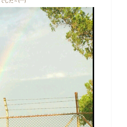
した～(^^)