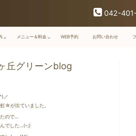
042-401
内
メニュー＆料金
WEB予約
お問い合わせ
丘グリーンblog
^)／
☆虹☆が出ていました。
たので…
でした…(–;)