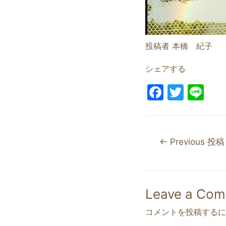
投稿者 本橋 紀子
シェアする
F
T
Li
a
w
n
c
itt
e
e
er
←
Previous 投稿
b
o
o
Leave a Co
k
コメントを投稿するに