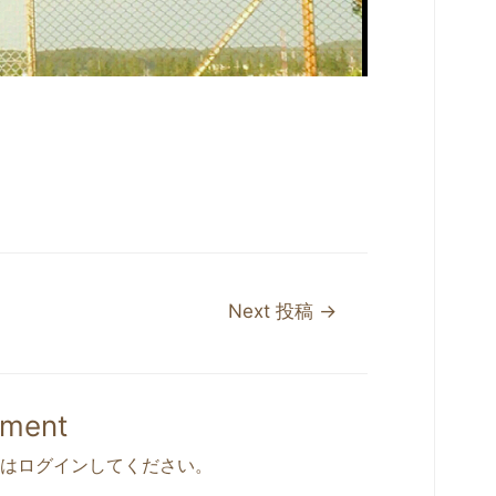
Next 投稿
→
mment
は
ログイン
してください。