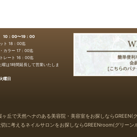
0：00〜19：00
ト 18：00迄
カラー 17：00
迄
レート 16：00
迄
土曜は1時間延長して営業いたしま
火曜日
桜ヶ丘で天然ヘナのある美容院・美容室をお探しなら
GREEN(
大切に考えるネイルサロンをお探しなら
GREENroom(
グリーン