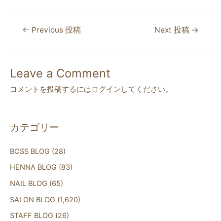
a
w
n
c
itt
e
←
Previous 投稿
Next 投稿
→
e
er
b
o
Leave a Comment
o
コメントを投稿するには
ログイン
してください。
k
カテゴリー
BOSS BLOG
(28)
HENNA BLOG
(83)
NAIL BLOG
(65)
SALON BLOG
(1,620)
STAFF BLOG
(26)