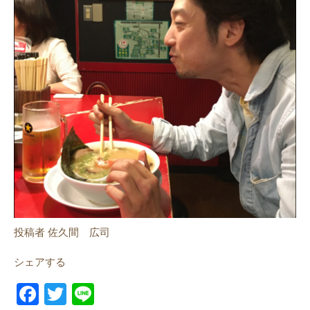
投稿者 佐久間 広司
シェアする
F
T
Li